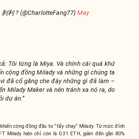
g 刹利 ? (@CharlotteFang77)
May
t cả: Tôi từng là Miya. Và chính cái quá khứ
ến cộng đồng Milady và những gì chúng ta
i vì đã cố gắng che đậy những gì đã làm –
ến Milady Maker và nên tránh xa nó ra, do
i dự án.”
 khiến cộng đồng đầu tư “tẩy chay” Milady. Từ mức đỉnh
FT Milady hiện chỉ còn là 0.31 ETH, giảm đến gần 80%