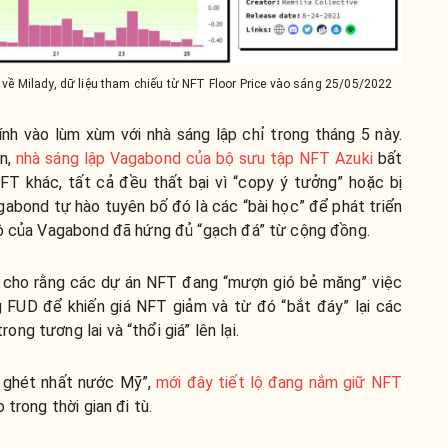
về Milady, dữ liệu tham chiếu từ NFT Floor Price vào sáng 25/05/2022
ính vào lùm xùm với nhà sáng lập chỉ trong tháng 5 này.
in,
nhà sáng lập Vagabond của bộ sưu tập NFT Azuki
bất
FT khác, tất cả đều thất bại vì “copy ý tưởng” hoặc bị
gabond tự hào tuyên bố đó là các “bài học” để phát triển
lộ của Vagabond đã hứng đủ “gạch đá” từ cộng đồng.
t cho rằng các dự án NFT đang “mượn gió bẻ măng” việc
g FUD để khiến giá NFT giảm và từ đó “bắt đáy” lại các
g tương lai và “thổi giá” lên lại.
m ghét nhất nước Mỹ”,
mới đây tiết lộ đang nắm giữ NFT
trong thời gian đi tù.