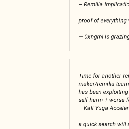
– Remilia implicati
proof of everything 
— 0xngmi is grazi
Time for another re
maker/remiłia team 
has been exploiting
self harm + worse 
– Kali Yuga Accele
a quick search will 