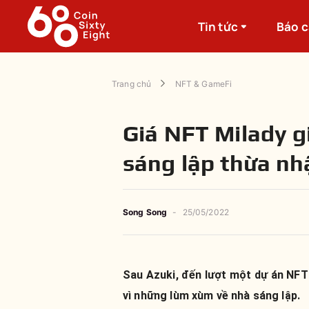
Tin tức
Báo 
Trang chủ
NFT & GameFi
Giá NFT Milady g
sáng lập thừa nh
Song Song
-
25/05/2022
Sau Azuki, đến lượt một dự án NFT
vì những lùm xùm về nhà sáng lập.