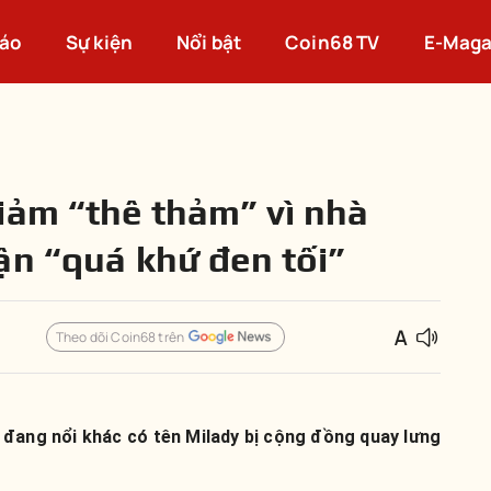
cáo
Sự kiện
Nổi bật
Coin68 TV
E-Maga
iảm “thê thảm” vì nhà
ận “quá khứ đen tối”
Theo dõi Coin68 trên
 đang nổi khác có tên Milady bị cộng đồng quay lưng