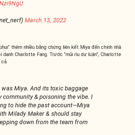
kNzi9NgU
net_nerf)
March 13, 2022
hui” thêm nhiều bằng chứng liên kết Miya đến chính nhà
í danh Charlotte Fang. Trước “mũi rìu dư luận”, Charlotte
 cả.
 I was Miya. And its toxic baggage
dy community & poisoning the vibe. I
ing to hide the past account—Miya
ith Milady Maker & should stay
 stepping down from the team from