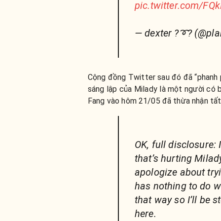
pic.twitter.com/FQ
— dexter ?➰? (@pla
Cộng đồng Twitter sau đó đã “phanh p
sáng lập của Milady là một người có b
Fang vào hôm 21/05 đã thừa nhận tất
OK, full disclosure:
that’s hurting Mila
apologize about try
has nothing to do w
that way so I’ll be
here.