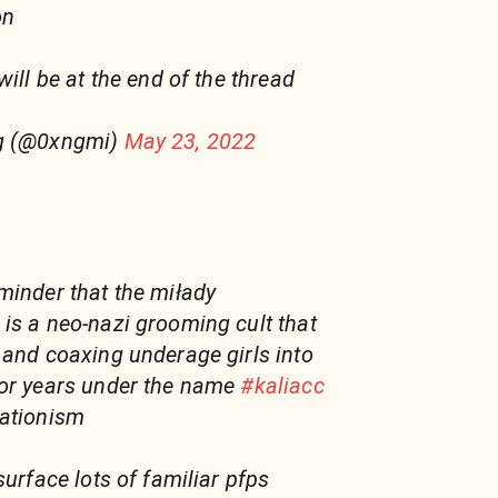
on
will be at the end of the thread
ng (@0xngmi)
May 23, 2022
minder that the miłady
is a neo-nazi grooming cult that
 and coaxing underage girls into
for years under the name
#kaliacc
rationism
surface lots of familiar pfps