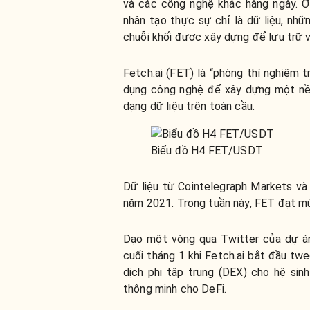
và các công nghệ khác hàng ngày. Ở 
nhân tạo thực sự chỉ là dữ liệu, nhữ
chuỗi khối được xây dựng để lưu trữ v
Fetch.ai (FET) là “phòng thí nghiệm t
dụng công nghệ để xây dựng một nền
dạng dữ liệu trên toàn cầu.
Biểu đồ H4 FET/USDT
Dữ liệu từ Cointelegraph Markets v
năm 2021. Trong tuần này, FET đạt mứ
Dạo một vòng qua Twitter của dự án
cuối tháng 1 khi Fetch.ai bắt đầu tw
dịch phi tập trung (DEX) cho hệ sin
thông minh cho DeFi.