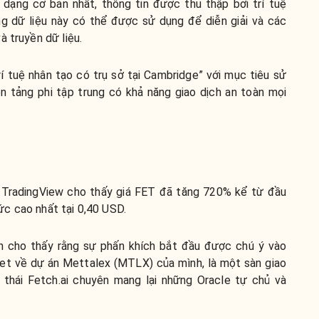
dạng cơ bản nhất, thông tin được thu thập bởi trí tuệ
ng dữ liệu này có thể được sử dụng để diễn giải và các
à truyền dữ liệu.
rí tuệ nhân tạo có trụ sở tại Cambridge” với mục tiêu sử
 tảng phi tập trung có khả năng giao dịch an toàn mọi
à TradingView cho thấy giá FET đã tăng 720% kể từ đầu
c cao nhất tại 0,40 USD.
 cho thấy rằng sự phấn khích bắt đầu được chú ý vào
eet về dự án Mettalex (MTLX) của mình, là một sàn giao
h thái Fetch.ai chuyên mang lại những Oracle tự chủ và