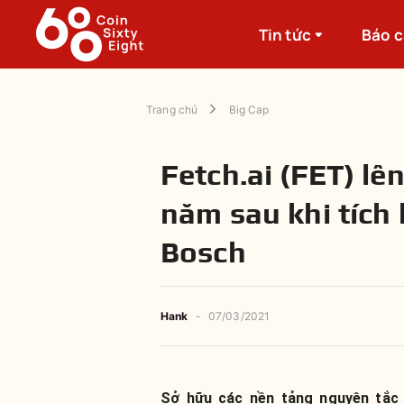
Tin tức
Báo 
Trang chủ
Big Cap
Fetch.ai (FET) lê
năm sau khi tích 
Bosch
Hank
-
07/03/2021
Sở hữu các nền tảng nguyên tắc 