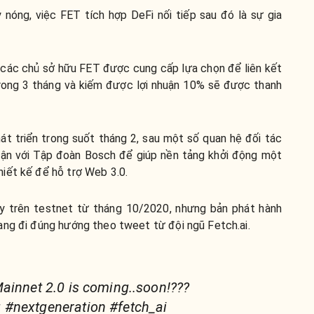
nóng, việc FET tích hợp DeFi nối tiếp sau đó là sự gia
 các chủ sở hữu FET được cung cấp lựa chọn để liên kết
rong 3 tháng và kiếm được lợi nhuận 10% sẽ được thanh
t triển trong suốt tháng 2, sau một số quan hệ đối tác
huận với Tập đoàn Bosch để giúp nền tảng khởi động một
iết kế để hỗ trợ Web 3.0.
y trên testnet từ tháng 10/2020, nhưng bản phát hành
ang đi đúng hướng theo tweet từ đội ngũ Fetch.ai.
ainnet 2.0 is coming..soon!???
#nextgeneration #fetch_ai