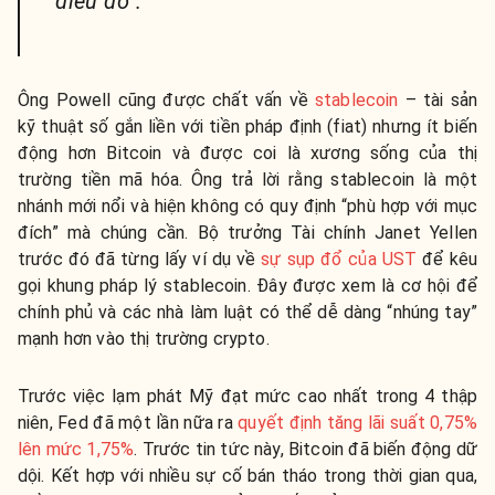
điều đó”.
Ông Powell cũng được chất vấn về
stablecoin
– tài sản
kỹ thuật số gắn liền với tiền pháp định (fiat) nhưng ít biến
động hơn Bitcoin và được coi là xương sống của thị
trường tiền mã hóa. Ông trả lời rằng stablecoin là một
nhánh mới nổi và hiện không có quy định “phù hợp với mục
đích” mà chúng cần.
Bộ trưởng Tài chính Janet Yellen
trước đó đã từng lấy ví dụ về
sự sụp đổ của UST
để kêu
gọi khung pháp lý stablecoin. Đây được xem là cơ hội để
chính phủ và các nhà làm luật có thể dễ dàng “nhúng tay”
mạnh hơn vào thị trường crypto.
Trước việc lạm phát Mỹ đạt mức cao nhất trong 4 thập
niên, Fed đã một lần nữa ra
quyết định tăng lãi suất 0,75%
lên mức 1,75%
. Trước tin tức này, Bitcoin đã biến động dữ
dội. Kết hợp với nhiều sự cố bán tháo trong thời gian qua,