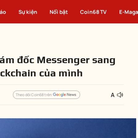
cáo
Sự kiện
Nổi bật
Coin68 TV
E-Maga
iám đốc Messenger sang
ockchain của mình
Theo dõi Coin68 trên