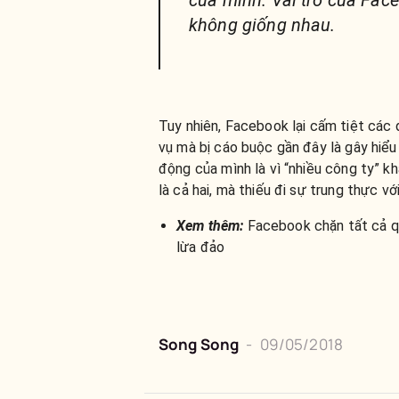
của mình. Vai trò của Face
không giống nhau.
Tuy nhiên, Facebook lại cấm tiệt các
vụ mà bị cáo buộc gần đây là gây hiể
động của mình là vì “nhiều công ty” k
là cả hai, mà thiếu đi sự trung thực v
Xem thêm:
Facebook chặn tất cả qu
lừa đảo
Song Song
-
09/05/2018