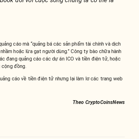
book đối với cuộc sống chúng ta có thể là
 quảng cáo mà “quảng bá các sản phẩm tài chính và dịch
u nhầm hoặc lừa gạt người dùng.” Công ty bào chữa hành
hác đang quảng cáo các dự án ICO và tiền điện tử, hoặc
ới cộng đồng.
ảng cáo về tiền điện tử nhưng lại làm lơ các trang web
Theo CryptoCoinsNews