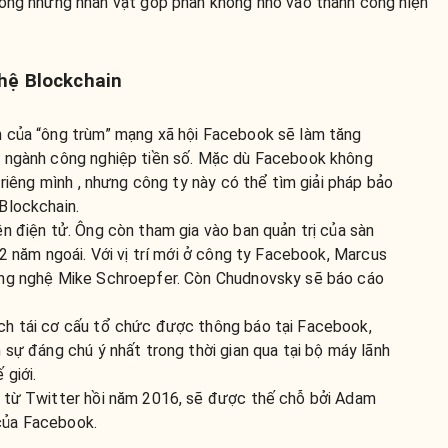
ong những nhân vật góp phần không nhỏ vào thành công hiện
hệ Blockchain
n của “ông trùm” mạng xã hội Facebook sẽ làm tăng
i ngành công nghiệp tiền số. Mặc dù Facebook không
 riêng mình , nhưng công ty này có thể tìm giải pháp bảo
Blockchain.
n điện tử. Ông còn tham gia vào ban quản trị của sàn
12 năm ngoái. Với vị trí mới ở công ty Facebook, Marcus
ông nghệ Mike Schroepfer. Còn Chudnovsky sẽ báo cáo
ch tái cơ cấu tổ chức được thông báo tại Facebook,
 sự đáng chú ý nhất trong thời gian qua tại bộ máy lãnh
 giới.
m từ Twitter hồi năm 2016, sẽ được thế chỗ bởi Adam
của Facebook.