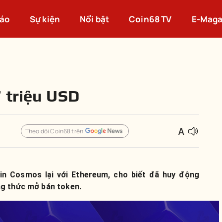
cáo
Sự kiện
Nổi bật
Coin68 TV
E-Maga
 triệu USD
Theo dõi Coin68 trên
in Cosmos lại với Ethereum, cho biết đã huy động
ng thức mở bán token.