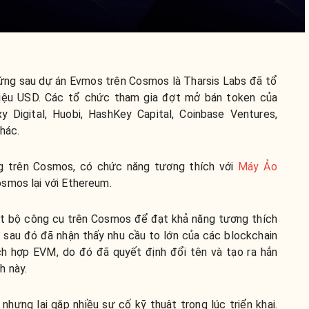
đứng sau dự án Evmos trên Cosmos là Tharsis Labs đã tổ
riệu USD. Các tổ chức tham gia đợt mở bán token của
y Digital, Huobi, HashKey Capital, Coinbase Ventures,
hác.
ng trên Cosmos, có chức năng tương thích với
Máy Ảo
osmos lại với Ethereum.
ột bộ công cụ trên Cosmos để đạt khả năng tương thích
s sau đó đã nhận thấy nhu cầu to lớn của các blockchain
ch hợp EVM, do đó đã quyết định đổi tên và tạo ra hắn
h này.
ưng lại gặp nhiều sự cố kỹ thuật trong lúc triển khai.