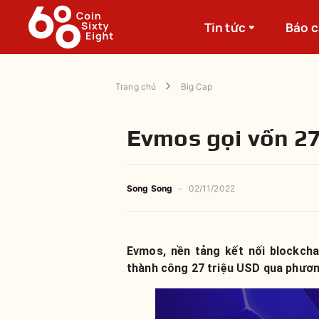
Tin tức
Báo 
Trang chủ
Big Cap
Evmos gọi vốn 27
Song Song
-
02/11/2022
Evmos, nền tảng kết nối blockcha
thành công 27 triệu USD qua phươ