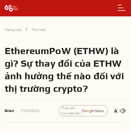
Trang chủ
Thư viện
EthereumPoW (ETHW) là
gì? Sự thay đổi của ETHW
ảnh hưởng thế nào đối với
thị trường crypto?
Theo dõi
Brian
-
17/08/2022
Coin68 trên