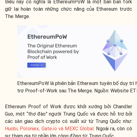
Điều này có nghĩa là EthereumPoW là một bản bản fork
giữ lại hoàn toàn những chức năng của Ethereum trước
The Merge.
EthereumPoW là phiên bản Ethereum tuyên bố duy trì 
trợ Proof-of-Work sau The Merge. Nguồn: Website E
Ethereum Proof of Work được khởi xướng bởi Chandler
Guo, một “thợ đào” người Trung Quốc và được hỗ trợ bởi
các sàn giao dịch crypto có xuất xứ từ Trung Quốc như:
Huobi, Poloniex, Gate.io và MEXC Global
. Ngoài ra, còn có
sự tham gia từ phần lớn cộng đồng từ Trung Quốc.