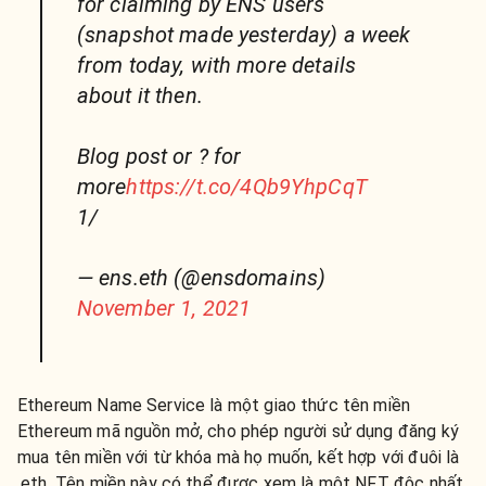
for claiming by ENS users
(snapshot made yesterday) a week
from today, with more details
about it then.
Blog post or ? for
more
https://t.co/4Qb9YhpCqT
1/
— ens.eth (@ensdomains)
November 1, 2021
Ethereum Name Service là một giao thức tên miền
Ethereum mã nguồn mở, cho phép người sử dụng đăng ký
mua tên miền với từ khóa mà họ muốn, kết hợp với đuôi là
.eth. Tên miền này có thể được xem là một NFT độc nhất