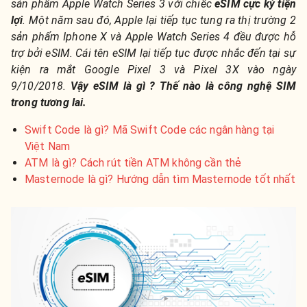
sản phẩm Apple Watch Series 3 với chiếc
e
SIM
cực kỳ tiện
lợi
. Một năm sau đó, Apple lại tiếp tục tung ra thị trường 2
sản phẩm Iphone X và Apple Watch Series 4 đều được hỗ
trợ bởi e
SIM
. Cái tên e
SIM
lại tiếp tục được nhắc đến tại sự
kiện ra mắt Google Pixel 3 và Pixel 3X vào ngày
9/10/2018.
Vậy eSIM là gì ? Thế nào là công nghệ SIM
trong tương lai.
Swift Code là gì? Mã Swift Code các ngân hàng tại
Việt Nam
ATM là gì? Cách rút tiền ATM không cần thẻ
Masternode là gì? Hướng dẫn tìm Masternode tốt nhất