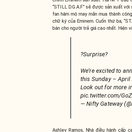
“STILL D.G.A.F” sẽ được sản xuất với
fan hâm mộ may mắn mua thành công 
chữ ký của Eminem. Cuốn thứ ba, “ST
bán cho người trả giá cao nhất. Hiện v
?Surprise?
We’re excited to a
this Sunday – April
Look out for more i
pic.twitter.com/G
— Nifty Gateway (@n
Ashley Ramos, Nhà điều hành cấp ca