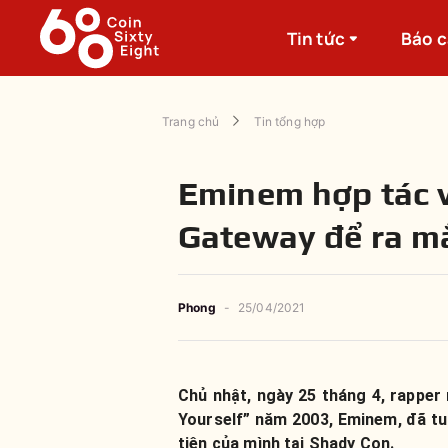
Tin tức
Báo 
Trang chủ
Tin tổng hợp
Eminem hợp tác v
Gateway để ra m
Phong
-
25/04/2021
Chủ nhật, ngày 25 tháng 4, rapper 
Yourself” năm 2003, Eminem, đã tu
tiên của mình tại Shady Con.