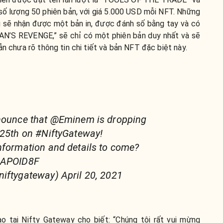
 số lượng 50 phiên bản, với giá 5.000 USD mỗi NFT. Những
sẽ nhận được một bản in, được đánh số bằng tay và có
AN’S REVENGE,” sẽ chỉ có một phiên bản duy nhất và sẽ
ẫn chưa rõ thông tin chi tiết và bản NFT đặc biệt này.
nnounce that @Eminem is dropping
 25th on #NiftyGateway!
nformation and details to come?
oZAPOID8F
iftygateway) April 20, 2021
o tại Nifty Gateway cho biết: “Chúng tôi rất vui mừng