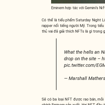
Eminem hợp tác với Gemini’s Ni
Có thể là tiểu phẩm Saturday Night L
rapper nổi tiếng người Mỹ. Trong tiể
thủ vai đã giải thích NFTs là gì trong
What the hells an N
drop on the site – 
pic.twitter.com/E
— Marshall Mathers
Sẽ có ba loại NFT được rao bán, mỗi l
chính Eminem sản xuất. Hai NFT đầu 