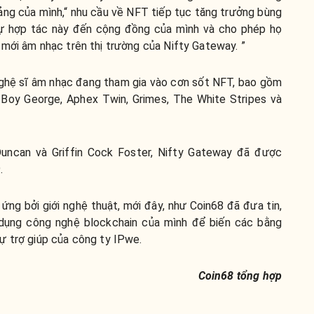
ng của mình,“ nhu cầu về NFT tiếp tục tăng trưởng bùng
sự hợp tác này đến cộng đồng của mình và cho phép họ
mới âm nhạc trên thị trường của Nifty Gateway. ”
nghệ sĩ âm nhạc đang tham gia vào cơn sốt NFT, bao gồm
 Boy George, Aphex Twin, Grimes, The White Stripes và
uncan và Griffin Cock Foster, Nifty Gateway đã được
.
g bởi giới nghệ thuật, mới đây, như Coin68 đã đưa tin,
dụng công nghệ blockchain của mình để biến các bằng
ự trợ giúp của công ty IPwe.
Coin68 tổng hợp