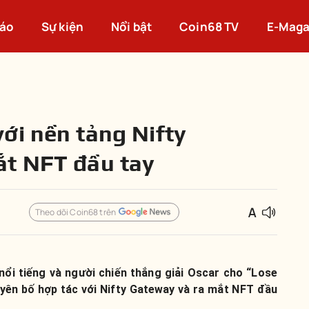
cáo
Sự kiện
Nổi bật
Coin68 TV
E-Maga
ới nền tảng Nifty
ắt NFT đầu tay
Theo dõi Coin68 trên
nổi tiếng và người chiến thắng giải Oscar cho “Lose
yên bố hợp tác với Nifty Gateway và ra mắt NFT đầu