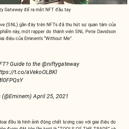
fty Gateway để ra mắt NFT đầu tay
ive (SNL) gần đây trên NFTs đã thu hút sự quan tâm của
u phẩm này, một rapper do thành viên SNL Pete Davidson
 giai điệu của Eminem’s “Without Me”.
FT? Guide to the @niftygateway
https://t.co/aVekoOLBKl
GMl0FPQsY
 (@Eminem) April 25, 2021
oại đều là hình ảnh động chất lượng cao với giai điệu do
tiên được đặt tên lần lượt là “TOOLS OF THE TRADE” và