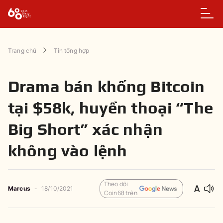
Trang chủ
Tin tổng hợp
Drama bán khống Bitcoin
tại $58k, huyền thoại “The
Big Short” xác nhận
không vào lệnh
Theo dõi
Marcus
-
18/10/2021
Coin68 trên