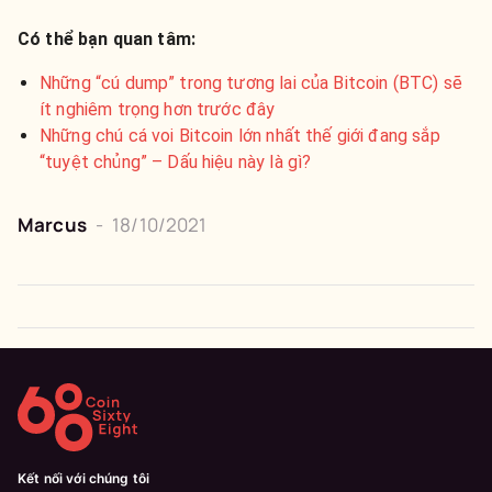
Có thể bạn quan tâm:
Những “cú dump” trong tương lai của Bitcoin (BTC) sẽ
ít nghiêm trọng hơn trước đây
Những chú cá voi Bitcoin lớn nhất thế giới đang sắp
“tuyệt chủng” – Dấu hiệu này là gì?
Marcus
-
18/10/2021
Kết nối với chúng tôi