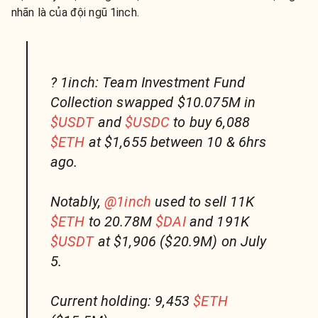
nhãn là của đội ngũ 1inch.
? 1inch: Team Investment Fund
Collection swapped $10.075M in
$USDT
and
$USDC
to buy 6,088
$ETH
at $1,655 between 10 & 6hrs
ago.
Notably,
@1inch
used to sell 11K
$ETH
to 20.78M
$DAI
and 191K
$USDT
at $1,906 ($20.9M) on July
5.
Current holding: 9,453
$ETH