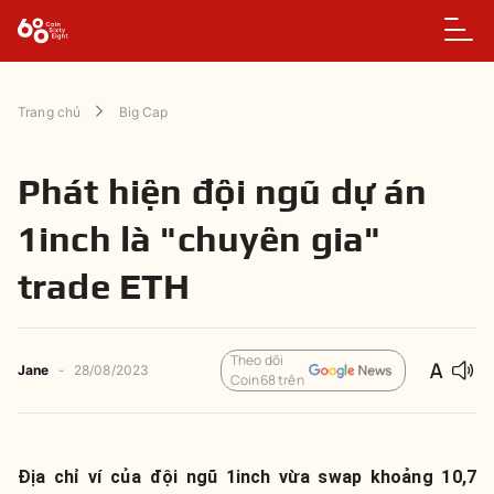
Trang chủ
Big Cap
Phát hiện đội ngũ dự án
1inch là "chuyên gia"
trade ETH
Theo dõi
Jane
-
28/08/2023
Coin68 trên
Địa chỉ ví của đội ngũ 1inch vừa swap khoảng 10,7