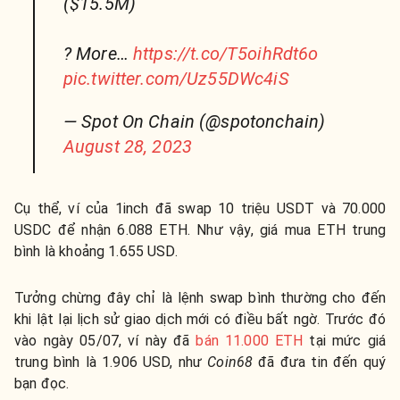
($15.5M)
? More…
https://t.co/T5oihRdt6o
pic.twitter.com/Uz55DWc4iS
— Spot On Chain (@spotonchain)
August 28, 2023
Cụ thể, ví của 1inch đã swap 10 triệu USDT và 70.000
USDC để nhận 6.088 ​​ETH. Như vậy, giá mua ETH trung
bình là khoảng 1.655 USD.
Tưởng chừng đây chỉ là lệnh swap bình thường cho đến
khi lật lại lịch sử giao dịch mới có điều bất ngờ. Trước đó
vào ngày 05/07, ví này đã
bán 11.000 ETH
tại mức giá
trung bình là 1.906 USD, như
Coin68
đã đưa tin đến quý
bạn đọc.