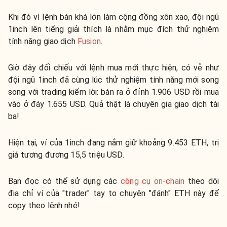
Khi đó vì lệnh bán khá lớn làm cộng đồng xôn xao, đội ngũ
1inch lên tiếng giải thích là nhằm mục đích thử nghiệm
tính năng giao dịch
Fusion
.
Giờ đây đối chiếu với lệnh mua mới thực hiện, có vẻ như
đội ngũ 1inch đã cùng lúc thử nghiệm tính năng mới song
song với trading kiếm lời: bán ra ở đỉnh 1.906 USD rồi mua
vào ở đáy 1.655 USD. Quả thật là chuyên gia giao dịch tài
ba!
Hiện tại, ví của 1inch đang nắm giữ khoảng 9.453 ETH, trị
giá tương đương 15,5 triệu USD.
Bạn đọc có thể sử dụng các
công cụ on-chain
theo dõi
địa chỉ ví của "trader" tay to chuyên "đánh" ETH này để
copy theo lệnh nhé!