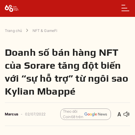
Trang chủ
NFT & GameFi
Doanh số bán hàng NFT
của Sorare tăng đột biến
với “sự hỗ trợ” từ ngôi sao
Kylian Mbappé
Theo dõi
Marcus
-
02/07/2022
Coin68 trên