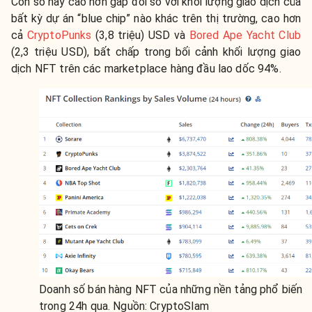
Con số này cao hơn gấp đôi so với khối lượng giao dịch của
bất kỳ dự án “blue chip” nào khác trên thị trường, cao hơn
cả
CryptoPunks
(3,8 triệu) USD và
Bored Ape Yacht Club
(2,3 triệu USD), bất chấp trong bối cảnh khối lượng giao
dịch NFT trên các marketplace hàng đầu lao dốc 94%.
Doanh số bán hàng NFT của những nền tảng phổ biến
trong 24h qua. Nguồn: CryptoSlam