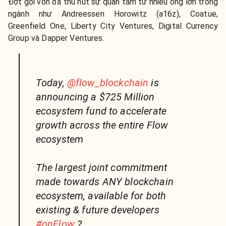
Đợt gọi vốn đã thu hút sự quan tâm từ nhiều ông lớn trong
ngành như Andreessen Horowitz (a16z), Coatue,
Greenfield One, Liberty City Ventures, Digital Currency
Group và Dapper Ventures.
Today,
@flow_blockchain
is
announcing a $725 Million
ecosystem fund to accelerate
growth across the entire Flow
ecosystem
The largest joint commitment
made towards ANY blockchain
ecosystem, available for both
existing & future developers
#onFlow
?