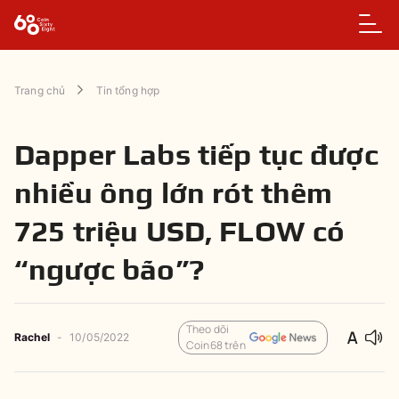
Trang chủ
Tin tổng hợp
Dapper Labs tiếp tục được
nhiều ông lớn rót thêm
725 triệu USD, FLOW có
“ngược bão”?
Theo dõi
Rachel
-
10/05/2022
Coin68 trên