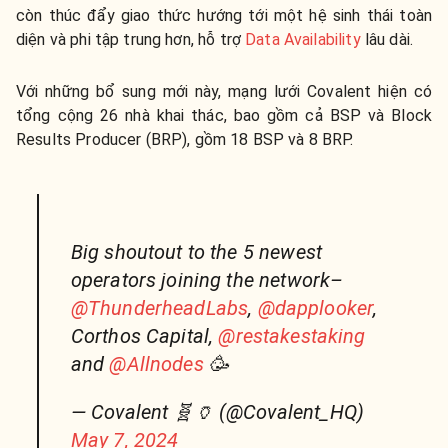
còn thúc đẩy giao thức hướng tới một hệ sinh thái toàn
diện và phi tập trung hơn, hỗ trợ
Data Availability
lâu dài.
Với những bổ sung mới này, mạng lưới Covalent hiện có
tổng cộng 26 nhà khai thác, bao gồm cả BSP và Block
Results Producer (BRP), gồm 18 BSP và 8 BRP.
Big shoutout to the 5 newest
operators joining the network–
@ThunderheadLabs
,
@dapplooker
,
Corthos Capital,
@restakestaking
and
@Allnodes
🥳
— Covalent 🧬🏺 (@Covalent_HQ)
May 7, 2024