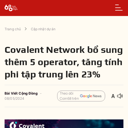
Trang chủ
Cập nhật dự án
Covalent Network bổ sung
thêm 5 operator, tăng tính
phi tập trung lên 23%
Theo dõi
Bài Viết Cộng Đồng
-
Coin68 trên
08/05/2024