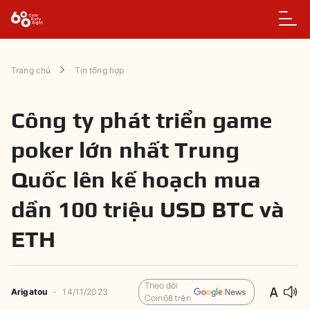
Trang chủ
Tin tổng hợp
Công ty phát triển game
poker lớn nhất Trung
Quốc lên kế hoạch mua
dần 100 triệu USD BTC và
ETH
Theo dõi
Arigatou
-
14/11/2023
Coin68 trên