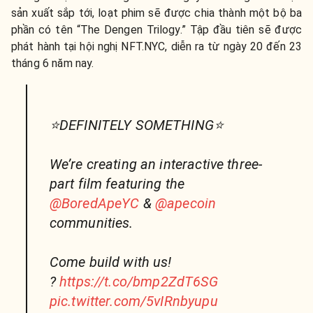
sản xuất sắp tới, loạt phim sẽ được chia thành một bộ ba
phần có tên “The Dengen Trilogy.” Tập đầu tiên sẽ được
phát hành tại hội nghị NFT.NYC, diễn ra từ ngày 20 đến 23
tháng 6 năm nay.
⭐️DEFINITELY SOMETHING⭐️
We’re creating an interactive three-
part film featuring the
@BoredApeYC
&
@apecoin
communities.
Come build with us!
?
https://t.co/bmp2ZdT6SG
pic.twitter.com/5vIRnbyupu