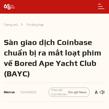
Trang chủ
Tin tổng hợp
Sàn giao dịch Coinbase
chuẩn bị ra mắt loạt phim
về Bored Ape Yacht Club
(BAYC)
Theo dõi
Marcus
-
12/04/2022
Coin68 trên