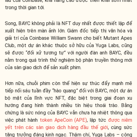
lâu của Coinbase, khả năng cao được triển khai sớm nhất
trong thời gian tới.
Song, BAYC không phải là NFT duy nhất được thiết lập để
xuất hiện trên màn ảnh lớn. Giám đốc tiếp thị văn hóa và
giải trí của Coinbase William Swann cho biết Mutant Apes
Club, một dự án khác thuộc sở hữu của Yuga Labs, cũng
sẽ được “đối xử tương tự” với người đàn anh BAYC, đều
nằm trong quá trình thử nghiệm bộ phận truyền thông mới
của sàn giao dịch để sản xuất phim.
Hơn nữa, chuỗi phim còn thể hiện sự thúc đẩy mạnh mẽ
tiếp nối sáu tuần đầy “hào quang” đối với BAYC, một dự án
bộ mặt của lĩnh vực NFT, đặc biệt trong giai đoạn xu
hướng đang hình thành nhiều tín hiệu thoái trào. Bằng
chứng là sức nóng của BAYC vẫn chưa hạ nhiệt thông qua
việc phát hành
token ApeCoin (APE)
, lập tức
được niêm
yết trên các sàn giao dịch hàng đầu thế giới
, cùng sức
tăng trưởng đáng kinh ngạc. Thậm chí, Yuga Labs – công