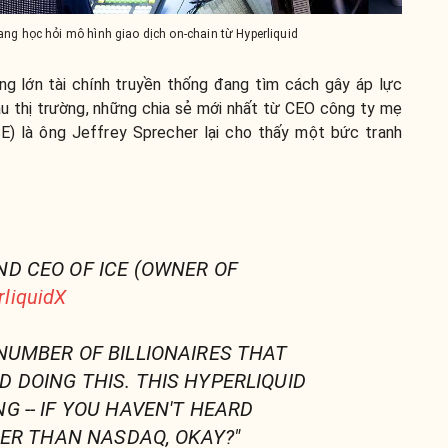
g học hỏi mô hình giao dịch on-chain từ Hyperliquid
ng lớn tài chính truyền thống đang tìm cách gây áp lực
u thị trường, những chia sẻ mới nhất từ CEO công ty mẹ
) là ông Jeffrey Sprecher lại cho thấy một bức tranh
ND CEO OF ICE (OWNER OF
liquidX
 NUMBER OF BILLIONAIRES THAT
D DOING THIS. THIS HYPERLIQUID
G -- IF YOU HAVEN'T HEARD
GGER THAN NASDAQ, OKAY?"