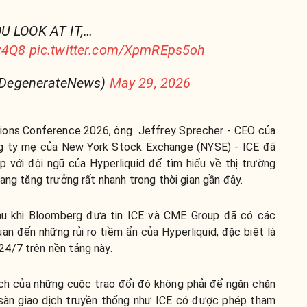
OU LOOK AT IT,…
lz4Q8
pic.twitter.com/XpmREps5oh
DegenerateNews)
May 29, 2026
isions Conference 2026, ông Jeffrey Sprecher - CEO của
ông ty mẹ của New York Stock Exchange (NYSE) - ICE đã
ếp với đội ngũ của Hyperliquid để tìm hiểu về thị trường
ang tăng trưởng rất nhanh trong thời gian gần đây.
sau khi Bloomberg đưa tin ICE và CME Group đã có các
uan đến những rủi ro tiềm ẩn của Hyperliquid, đặc biệt là
4/7 trên nền tảng này.
ích của những cuộc trao đổi đó không phải để ngăn chặn
c sàn giao dịch truyền thống như ICE có được phép tham