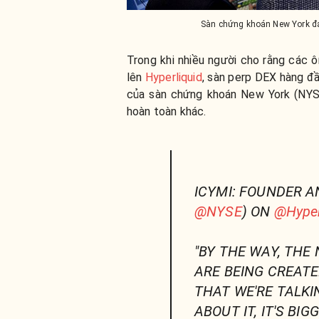
Sàn chứng khoán New York đan
Trong khi nhiều người cho rằng các ô
lên
Hyperliquid
, sàn perp DEX hàng đầ
của sàn chứng khoán New York (NYSE
hoàn toàn khác.
ICYMI: FOUNDER A
@NYSE
) ON
@Hyper
"BY THE WAY, THE
ARE BEING CREATE
THAT WE'RE TALKIN
ABOUT IT, IT'S BI