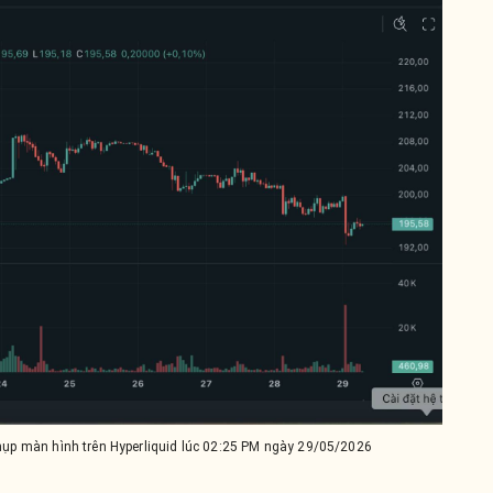
hụp màn hình trên Hyperliquid lúc 02:25 PM ngày 29/05/2026