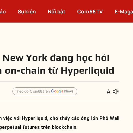
cáo
Sự kiện
Nổi bật
Coin68 TV
E-Maga
 New York đang học hỏi
h on-chain từ Hyperliquid
Theo dõi Coin68 trên
m việc với Hyperliquid, cho thấy các ông lớn Phố Wall
perpetual futures trên blockchain.