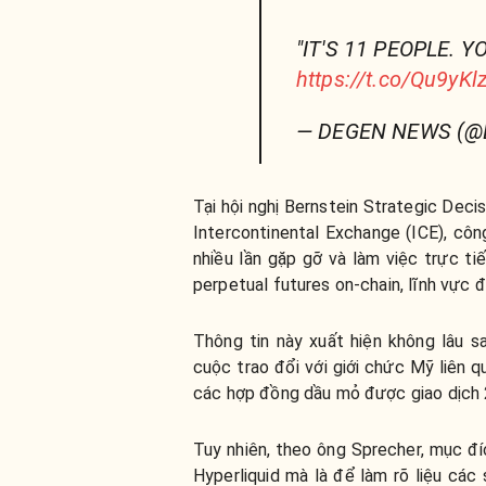
"IT'S 11 PEOPLE. Y
https://t.co/Qu9yK
— DEGEN NEWS (@
Tại hội nghị Bernstein Strategic Dec
Intercontinental Exchange (ICE), c
nhiều lần gặp gỡ và làm việc trực ti
perpetual futures on-chain, lĩnh vực đ
Thông tin này xuất hiện không lâu 
cuộc trao đổi với giới chức Mỹ liên q
các hợp đồng dầu mỏ được giao dịch 2
Tuy nhiên, theo ông Sprecher, mục đ
Hyperliquid mà là để làm rõ liệu cá