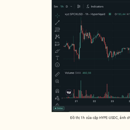
Đồ thị 1h của cặp HYPE-USDC, ảnh c