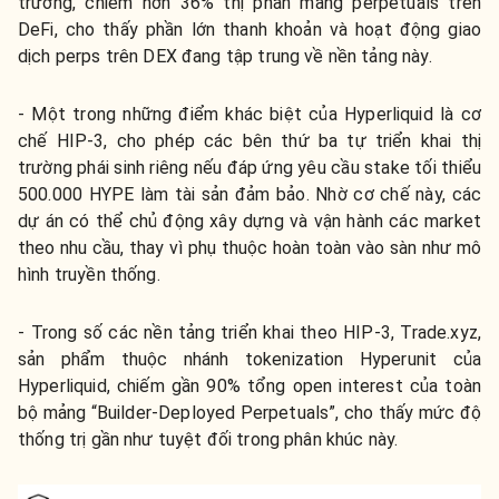
trường, chiếm hơn 36% thị phần mảng perpetuals trên
DeFi, cho thấy phần lớn thanh khoản và hoạt động giao
dịch perps trên DEX đang tập trung về nền tảng này.
- Một trong những điểm khác biệt của Hyperliquid là cơ
chế HIP-3, cho phép các bên thứ ba tự triển khai thị
trường phái sinh riêng nếu đáp ứng yêu cầu stake tối thiểu
500.000 HYPE làm tài sản đảm bảo. Nhờ cơ chế này, các
dự án có thể chủ động xây dựng và vận hành các market
theo nhu cầu, thay vì phụ thuộc hoàn toàn vào sàn như mô
hình truyền thống.
- Trong số các nền tảng triển khai theo HIP-3, Trade.xyz,
sản phẩm thuộc nhánh tokenization Hyperunit của
Hyperliquid, chiếm gần 90% tổng open interest của toàn
bộ mảng “Builder-Deployed Perpetuals”, cho thấy mức độ
thống trị gần như tuyệt đối trong phân khúc này.