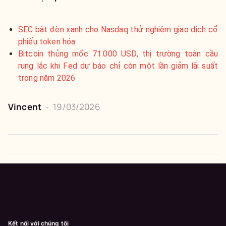
SEC bật đèn xanh cho Nasdaq thử nghiệm giao dịch cổ
phiếu token hóa
Bitcoin thủng mốc 71.000 USD, thị trường toàn cầu
rung lắc khi Fed dự báo chỉ còn một lần giảm lãi suất
trong năm 2026
Vincent
-
19/03/2026
Kết nối với chúng tôi