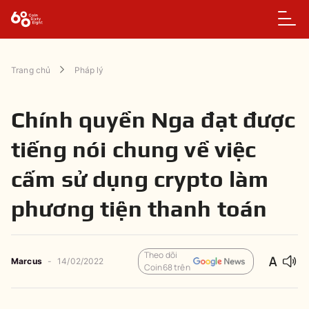
Trang chủ
Pháp lý
Chính quyền Nga đạt được
tiếng nói chung về việc
cấm sử dụng crypto làm
phương tiện thanh toán
Theo dõi
Marcus
-
14/02/2022
Coin68 trên