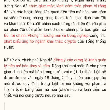
Như Coin68 đã đưa tin, vào tháng 1, Ngân hàng Trung
ương Nga đã
thúc giục một lệnh cấm trên phạm vi rộng
đối với các hoạt động liên quan đến tiền mã hóa, bao gồm
cả việc sử dụng chúng trong thanh toán, giao dịch trao đổi
và khai thác. Đề xuất chính sách cứng rắn trên đã vấp phải
sự phản đối của phần lớn cơ quan chính phủ, bao gồm cả
Bộ Tài chính
,
Phòng Thương mại và Công nghiệp
cũng như
phát biểu ủng hộ ngành khai thác crypto
của Tổng thống
Putin.
Kể từ đó, chính phủ Nga đã
đồng ý xây dựng lộ trình quản
lý tiền mã hóa thay vì cấm
. Động thái mới nhất là cho phép
giao dịch tiền mã hóa trong nước với một dự thảo luật sẽ
được đưa ra vào ngày 18 tháng 2. Tuy nhiên, các quy tắc
mới được quy định trong luật lại nói không với phạm vi
thanh toán bằng tiền mã hóa (chưa nêu rõ lệnh cấm cụ
thể), với nội dung được nêu rõ như sau: