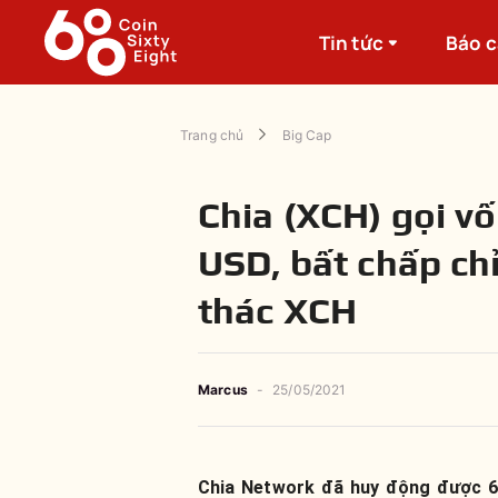
Tin tức
Báo 
Trang chủ
Big Cap
Chia (XCH) gọi vố
USD, bất chấp chỉ
thác XCH
Marcus
-
25/05/2021
Chia Network đã huy động được 61