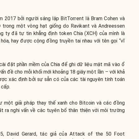
m 2017 bởi người sáng lập BitTorrent là Bram Cohen và
 trong một vòng hạt giống do Ravikant và Andreessen
 ty đã tự tin khẳng định token Chia (XCH) của mình là
 hóa, hay được cộng đồng truyền tai nhau với tên gọi “vĩ
cài đặt phần mềm của Chia để ghi dữ liệu mật mã vào ổ
vấn đề cho mỗi khối mới khoảng 18 giây một lần – với khả
ợc xác định bởi sự sẵn có của các tài nguyên tính toán
 cấp.
 một giải pháp thay thế xanh cho Bitcoin và các đồng
t ra nghi vấn về các tuyên bố thân thiện với môi trường
5, David Gerard, tác giả của Attack of the 50 Foot