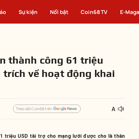
cáo
Sự kiện
Nổi bật
Coin68 TV
E-Maga
n thành công 61 triệu
 trích về hoạt động khai
Theo dõi Coin68 trên
 triệu USD tài trợ cho mạng lưới được cho là thân