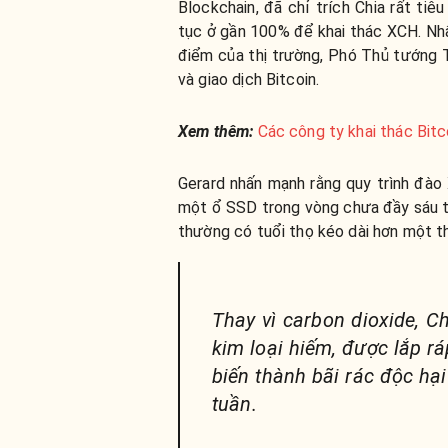
Blockchain, đã chỉ trích Chia rất ti
tục ở gần 100% để khai thác XCH. Nhấ
điểm của thị trường, Phó Thủ tướng 
và giao dịch Bitcoin.
Xem thêm:
Các công ty khai thác Bit
Gerard nhấn mạnh rằng quy trình đà
một ổ SSD trong vòng chưa đầy sáu 
thường có tuổi thọ kéo dài hơn một th
Thay vì carbon dioxide, Ch
kim loại hiếm, được lắp rá
biến thành bãi rác độc hại
tuần.