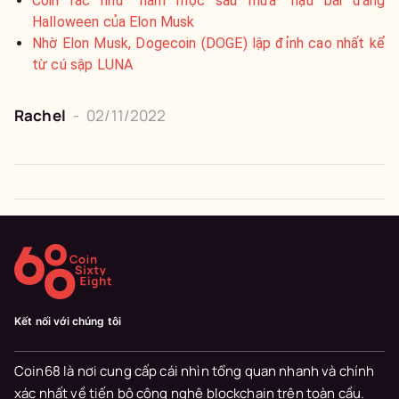
Coin rác như “nấm mọc sau mưa” hậu bài đăng
Halloween của Elon Musk
Nhờ Elon Musk, Dogecoin (DOGE) lập đỉnh cao nhất kể
từ cú sập LUNA
Rachel
-
02/11/2022
Kết nối với chúng tôi
Coin68 là nơi cung cấp cái nhìn tổng quan nhanh và chính
xác nhất về tiến bộ công nghệ blockchain trên toàn cầu.