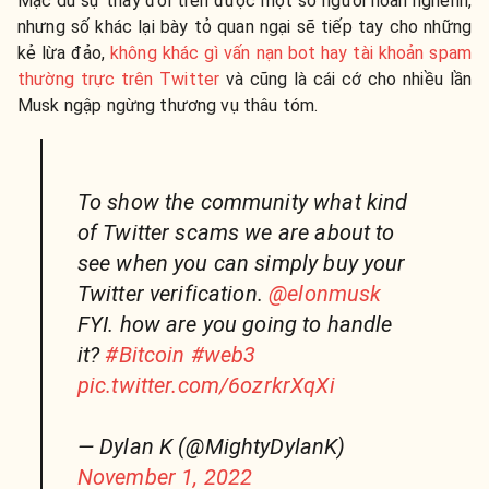
Mặc dù sự thay đổi trên được một số người hoan nghênh,
nhưng số khác lại
bày tỏ
quan ngại sẽ tiếp tay cho những
kẻ lừa đảo,
không khác gì vấn nạn bot hay tài khoản spam
thường trực trên Twitter
và cũng là cái cớ cho nhiều lần
Musk ngập ngừng thương vụ thâu tóm.
To show the community what kind
of Twitter scams we are about to
see when you can simply buy your
Twitter verification.
@elonmusk
FYI. how are you going to handle
it?
#Bitcoin
#web3
pic.twitter.com/6ozrkrXqXi
— Dylan K (@MightyDylanK)
November 1, 2022