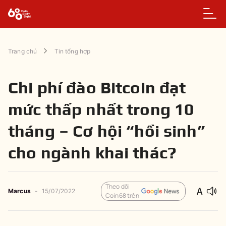
Trang chủ
Tin tổng hợp
Chi phí đào Bitcoin đạt
mức thấp nhất trong 10
tháng – Cơ hội “hồi sinh”
cho ngành khai thác?
Theo dõi
Marcus
-
15/07/2022
Coin68 trên