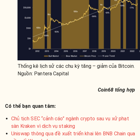
Thống kê lịch sử các chu kỳ tăng – giảm của Bitcoin.
Nguồn: Pantera Capital
Coin68 tổng hợp
Có thể bạn quan tâm:
Chủ tịch SEC “cảnh cáo” ngành crypto sau vụ xử phạt
sàn Kraken vì dịch vụ staking
Uniswap thông qua đề xuất triển khai lên BNB Chain qua