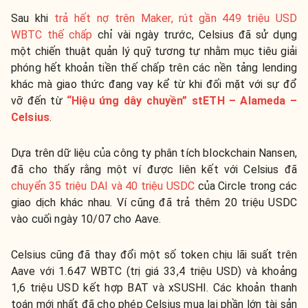
Sau khi
trả hết nợ trên Maker, rút gần 449 triệu USD
WBTC thế chấp
chỉ vài ngày trước, Celsius đã sử dụng
một chiến thuật quản lý quỹ tương tự nhằm mục tiêu giải
phóng hết khoản tiền thế chấp trên các nền tảng lending
khác mà giao thức đang vay kể từ khi đối mặt với sự đổ
vỡ đến từ
“Hiệu ứng dây chuyền” stETH – Alameda –
Celsius
.
Dựa trên dữ liệu của công ty phân tích blockchain Nansen,
đã cho thấy rằng một ví được liên kết với Celsius đã
chuyển 35 triệu DAI và 40 triệu USDC
của Circle trong các
giao dịch khác nhau. Ví cũng đã trả thêm 20 triệu USDC
vào cuối ngày 10/07 cho Aave.
Celsius cũng đã thay đổi một số token chịu lãi suất trên
Aave với 1.647 WBTC (trị giá 33,4 triệu USD) và khoảng
1,6 triệu USD kết hợp BAT và xSUSHI. Các khoản thanh
toán mới nhất đã cho phép Celsius mua lại phần lớn tài sản