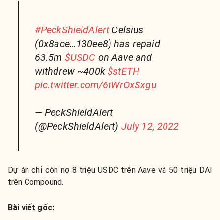
#PeckShieldAlert
Celsius
(0x8ace…130ee8) has repaid
63.5m
$USDC
on Aave and
withdrew ~400k
$stETH
pic.twitter.com/6tWrOxSxgu
— PeckShieldAlert
(@PeckShieldAlert)
July 12, 2022
Dự án chỉ còn nợ 8 triệu USDC trên Aave và 50 triệu DAI
trên Compound.
Bài viết gốc: