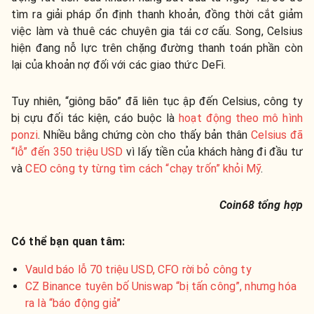
tìm ra giải pháp ổn định thanh khoản, đồng thời cắt giảm
việc làm và thuê các chuyên gia tái cơ cấu. Song, Celsius
hiện đang nỗ lực trên chặng đường thanh toán phần còn
lại của khoản nợ đối với các giao thức DeFi.
Tuy nhiên, “giông bão” đã liên tục ập đến Celsius, công ty
bị cựu đối tác kiện, cáo buộc là
hoạt động theo mô hình
ponzi
. Nhiều bằng chứng còn cho thấy bản thân
Celsius đã
“lỗ” đến 350 triệu USD
vì lấy tiền của khách hàng đi đầu tư
và
CEO công ty từng tìm cách “chạy trốn” khỏi Mỹ
.
Coin68 tổng hợp
Có thể bạn quan tâm:
Vauld báo lỗ 70 triệu USD, CFO rời bỏ công ty
CZ Binance tuyên bố Uniswap “bị tấn công”, nhưng hóa
ra là “báo động giả”