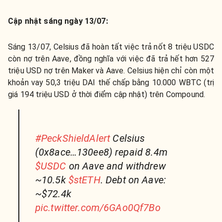
Cập nhật sáng ngày 13/07:
Sáng 13/07, Celsius đã hoàn tất việc trả nốt 8 triệu USDC
còn nợ trên Aave, đồng nghĩa với việc đã trả hết hơn 527
triệu USD nợ trên Maker và Aave. Celsius hiện chỉ còn một
khoản vay 50,3 triệu DAI thế chấp bằng 10.000 WBTC (trị
giá 194 triệu USD ở thời điểm cập nhật) trên Compound.
#PeckShieldAlert
Celsius
(0x8ace…130ee8) repaid 8.4m
$USDC
on Aave and withdrew
~10.5k
$stETH
. Debt on Aave:
~$72.4k
pic.twitter.com/6GAo0Qf7Bo