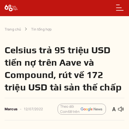
Trang chủ
Tin tổng hợp
Celsius trả 95 triệu USD
tiền nợ trên Aave và
Compound, rút về 172
triệu USD tài sản thế chấp
Theo dõi
Marcus
-
12/07/2022
Coin68 trên