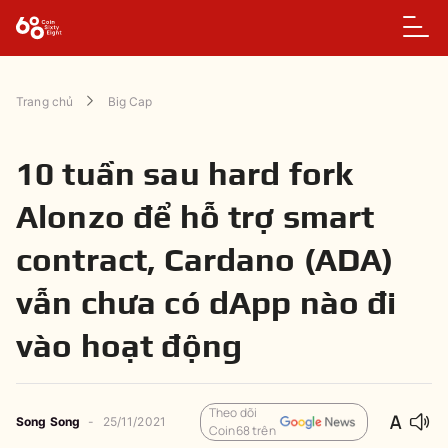
Trang chủ
Big Cap
10 tuần sau hard fork
Alonzo để hỗ trợ smart
contract, Cardano (ADA)
vẫn chưa có dApp nào đi
vào hoạt động
Theo dõi
Song Song
-
25/11/2021
Coin68 trên