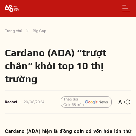
Trang chủ
Big Cap
Cardano (ADA) “trượt
chân” khỏi top 10 thị
trường
Theo dõi
Rachel
-
20/08/2024
Coin68 trên
Cardano (ADA) hiện là đồng coin có vốn hóa lớn thứ