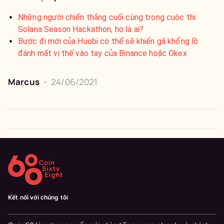
Những người chiến thắng cuối cùng trong cuộc thi
Solana Season Hackathon, họ là ai?
Bước đi mới của Huobi có thể sẽ khiến gã khổng lồ
đánh mất vị thế vào tay của Binance hoặc Okex
Marcus
-
24/06/2021
Kết nối với chúng tôi