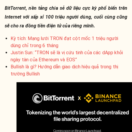
BitTorrent, nền tảng chia sẻ dữ liệu cực kỳ phổ biến trên
Internet với xấp xỉ 100 triệu người dùng, cuối cùng cũng
sẽ cho ra đồng tiền điện tử của riêng mình.
Kỳ tích: Mạng lưới TRON đạt cột mốc 1 triệu người
dùng chỉ trong 6 tháng
Justin Sun: “TRON sẽ là vị cứu tinh của các dApp khỏi
ngày tàn của Ethereum và EOS”
Bullish là gì? Hướng dẫn giao dịch hiệu quả trong thị
trường Bullish