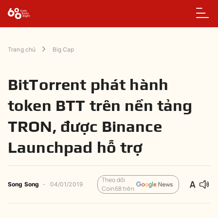
Trang chủ
Big Cap
BitTorrent phát hành
token BTT trên nền tảng
TRON, được Binance
Launchpad hỗ trợ
Theo dõi
Song Song
-
04/01/2019
Coin68 trên