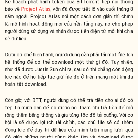
Kế hoạch phát hành token của BitTorrent tiếp nối thông
báo về
Project Atlas
, vốn đã được tiết lộ vào cuối tháng 8
năm ngoái. Project Atlas nói một cách đơn giản thì chính
là mô hình hoạt động mới của nền tảng này, nó cho phép
người dùng sử dụng và nhận được tiền điện tử mỗi khi chia
sẻ dữ liệu.
Dưới cơ chế hiện hành, người dùng cần phải tải một file lên
hệ thống để có thể download một thứ gì đó. Tuy nhiên,
như đã được Justin Sun chỉ ra, sau đó thì chẳng còn động
lực nào để họ tiếp tục giữ file đó ở trên mạng một khi đã
hoàn tất download.
Còn giờ, với BTT, người dùng có thể trả tiền cho ai đó có
tệp tin mình cần để có được nó, thậm chí trả tiền để mở
rộng thêm băng thông và gia tăng tốc độ tải xuống. Với cơ
hội là sẽ được lợi ích tài chính, các chủ file sẽ có thêm
động lực để duy trì dữ liệu của mình trên mạng lưới, qua
đó giúp những người dùng khác tìm và download được