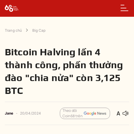
Trang chủ
Big Cap
Bitcoin Halving lần 4
thành công, phần thưởng
đào "chia nửa" còn 3,125
BTC
Theo dõi
Jane
-
20/04/2024
Coin68 trên