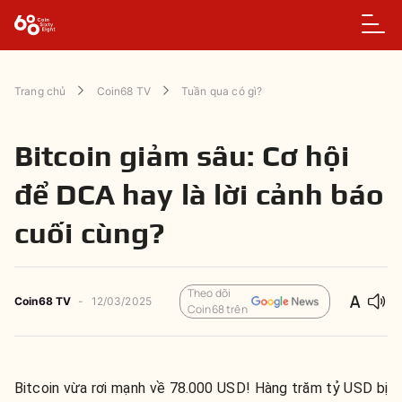
Trang chủ
Coin68 TV
Tuần qua có gì?
Bitcoin giảm sâu: Cơ hội
để DCA hay là lời cảnh báo
cuối cùng?
Theo dõi
Coin68 TV
-
12/03/2025
Coin68 trên
Bitcoin vừa rơi mạnh về 78.000 USD! Hàng trăm tỷ USD bị