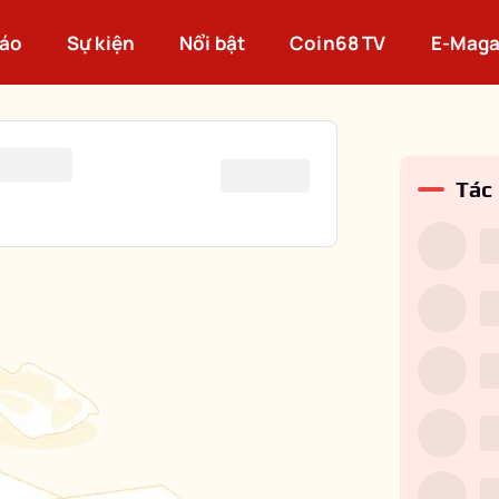
cáo
Sự kiện
Nổi bật
Coin68 TV
E-Maga
Tác