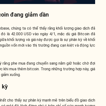
tcoin đang giảm dần
ase, chúng ta có thể thấy rằng khối lượng giao dịch đã
 đó là 42.000 USD vào ngày 4/1, mặc dù giá Bitcoin đã
iữa khối lượng và giá này được gọi là sự phân kỳ về khối
 nguồn vốn mới vào thị trường đang cạn kiệt và động lực
ụ ý rằng phe mua đang chuyển sang nắm giữ hoặc chờ đợi
ớc khi mua thêm bitcoin. Trong những trường hợp này, giá
 giảm xuống.
 kỳ
 nhất cho thấy sự phân kỳ mạnh mẽ trên biểu đồ giao dịch
òn có một độ lệch đáng chú ý trên chỉ số sức mạnh tương