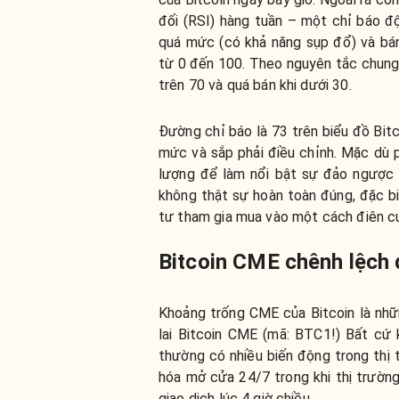
đối (RSI) hàng tuần – một chỉ báo đ
quá mức (có khả năng sụp đổ) và bá
từ 0 đến 100. Theo nguyên tắc chung,
trên 70 và quá bán khi dưới 30.
Đường chỉ báo là 73 trên biểu đồ Bitc
mức và sắp phải điều chỉnh. Mặc dù p
lượng để làm nổi bật sự đảo ngược 
không thật sự hoàn toàn đúng, đặc bi
tư tham gia mua vào một cách điên c
Bitcoin CME chênh lệch
Khoảng trống CME của Bitcoin là nhữ
lai Bitcoin CME (mã: BTC1!) Bất cứ 
thường có nhiều biến động trong thị t
hóa mở cửa 24/7 trong khi thị trườ
giao dịch lúc 4 giờ chiều.