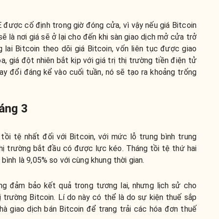
E được cố định trong giờ đóng cửa, vì vậy nếu giá Bitcoin
 là nơi giá sẽ ở lại cho đến khi sàn giao dịch mở cửa trở
 lai Bitcoin theo dõi giá Bitcoin, vốn liên tục được giao
, giá đột nhiên bắt kịp với giá trị thị trường tiền điện tử
hay đổi đáng kể vào cuối tuần, nó sẽ tạo ra khoảng trống
háng 3
tồi tệ nhất đối với Bitcoin, với mức lỗ trung bình trung
hị trường bắt đầu có được lực kéo. Tháng tồi tệ thứ hai
 bình là 9,05% so với cùng khung thời gian.
ng đảm bảo kết quả trong tương lai, nhưng lịch sử cho
 trường Bitcoin. Lí do này có thể là do sự kiện thuế sắp
à giao dịch bán Bitcoin để trang trải các hóa đơn thuế