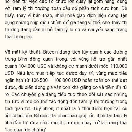
hồi đến từ việc các tổ chức lớn quay lại gom hàng, cùng
với tâm lý thị trường toàn cầu có phần tích cực hơn. Dễ
thấy, thay vì bán tháo, nhiều nhà giao dịch hiện đang tận
dụng những nhịp điều chỉnh để gia tăng vị thế, cho thấy thị
trường đang dần rũ bỏ tâm lý lo sợ và chuyển sang trạng
thái trung lập.
Về mặt kỹ thuật, Bitcoin đang tích lũy quanh các đường
trung bình động quan trọng, với vùng hỗ trợ gần nhất
quanh 104.000 USD và kháng cự mạnh dưới mốc 110.000
USD. Nếu lực mua tiếp tục được duy trì, vùng mục tiêu
ngắn hạn từ 106.500 – 108.000 USD hoàn toàn có thể đạt
được, dù biến động giá vẫn còn khá giằng co và tiềm ẩn rủi
ro. Các chuyên gia đang tiếp tục theo dõi sát sao những
tin tức vĩ mô có thể tác động đến tâm lý thị trường trong
thời gian tới. Tuy nhiên, ít nhất là ở thời điểm hiện tại, cú
hồi phục của Bitcoin đã phần nào giúp ổn định lại tâm lý
nhà đầu tư, đưa cảm xúc thị trường quay trở lại trạng thái
“lạc quan dè chừng”.