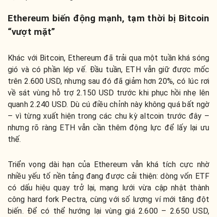
Ethereum biến động mạnh, tạm thời bị Bitcoin
“vượt mặt”
Khác với Bitcoin, Ethereum đã trải qua một tuần khá sóng
gió và có phần lép vế. Đầu tuần, ETH vẫn giữ được mốc
trên 2.600 USD, nhưng sau đó đã giảm hơn 20%, có lúc rơi
về sát vùng hỗ trợ 2.150 USD trước khi phục hồi nhẹ lên
quanh 2.240 USD. Dù cú điều chỉnh này không quá bất ngờ
– vì từng xuất hiện trong các chu kỳ altcoin trước đây –
nhưng rõ ràng ETH vẫn cần thêm động lực để lấy lại ưu
thế.
Triển vọng dài hạn của Ethereum vẫn khá tích cực nhờ
nhiều yếu tố nền tảng đang được cải thiện: dòng vốn ETF
có dấu hiệu quay trở lại, mạng lưới vừa cập nhật thành
công hard fork Pectra, cùng với số lượng ví mới tăng đột
biến. Để có thể hướng lại vùng giá 2.600 – 2.650 USD,