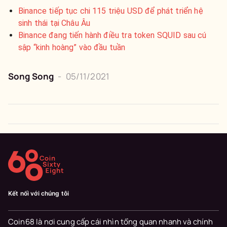
Binance tiếp tục chi 115 triệu USD để phát triển hệ
sinh thái tại Châu Âu
Binance đang tiến hành điều tra token SQUID sau cú
sập “kinh hoàng” vào đầu tuần
Song Song
-
05/11/2021
Kết nối với chúng tôi
Coin68 là nơi cung cấp cái nhìn tổng quan nhanh và chính