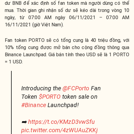
dư BNB để xác định số fan token mà người dùng có thể
mua. Thời gian ghi nhận số dư sẽ kéo dài trong vòng 10
ngày, từ 07:00 AM ngày 06/11/2021 – 07:00 AM
16/11/2021 (giờ Việt Nam).
Fan token PORTO sẽ có tổng cung là 40 triệu đồng, với
10% tổng cung được mở bán cho cộng đồng thông qua
Binance Launchpad. Giá bán tính theo USD sẽ là 1 PORTO
= 1 USD.
Introducing the
@FCPorto
Fan
Token
$PORTO
token sale on
#Binance
Launchpad!
➡️
https://t.co/KMzD3vwSfu
pic.twitter.com/4zWUAuZKKj