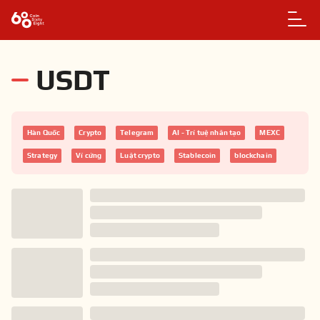
USDT
Hàn Quốc
Crypto
Telegram
AI - Trí tuệ nhân tạo
MEXC
Strategy
Ví cứng
Luật crypto
Stablecoin
blockchain