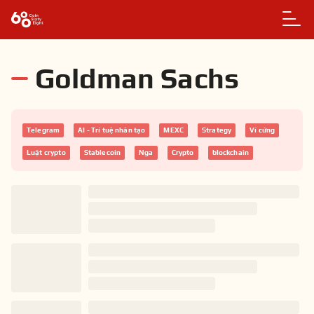
Goldman Sachs
Telegram
AI - Trí tuệ nhân tạo
MEXC
Strategy
Ví cứng
Luật crypto
Stablecoin
Nga
Crypto
blockchain