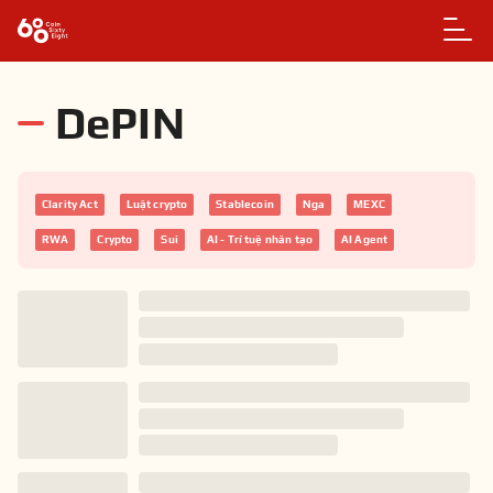
DePIN
Clarity Act
Luật crypto
Stablecoin
Nga
MEXC
RWA
Crypto
Sui
AI - Trí tuệ nhân tạo
AI Agent