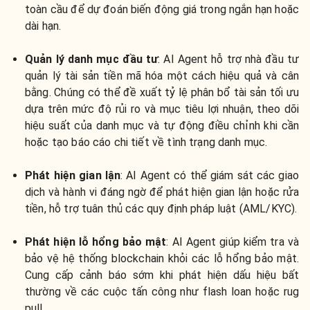
toàn cầu để dự đoán biến động giá trong ngắn hạn hoặc
dài hạn.
Quản lý danh mục đầu tư
: AI Agent hỗ trợ nhà đầu tư
quản lý tài sản tiền mã hóa một cách hiệu quả và cân
bằng. Chúng có thể đề xuất tỷ lệ phân bổ tài sản tối ưu
dựa trên mức độ rủi ro và mục tiêu lợi nhuận, theo dõi
hiệu suất của danh mục và tự động điều chỉnh khi cần
hoặc tạo báo cáo chi tiết về tình trạng danh mục.
Phát hiện gian lận
: AI Agent có thể giám sát các giao
dịch và hành vi đáng ngờ để phát hiện gian lận hoặc rửa
tiền, hỗ trợ tuân thủ các quy định pháp luật (AML/KYC).
Phát hiện lỗ hổng bảo mật
: AI Agent giúp kiểm tra và
bảo vệ hệ thống blockchain khỏi các lỗ hổng bảo mật.
Cung cấp cảnh báo sớm khi phát hiện dấu hiệu bất
thường về các cuộc tấn công như flash loan hoặc rug
pull.