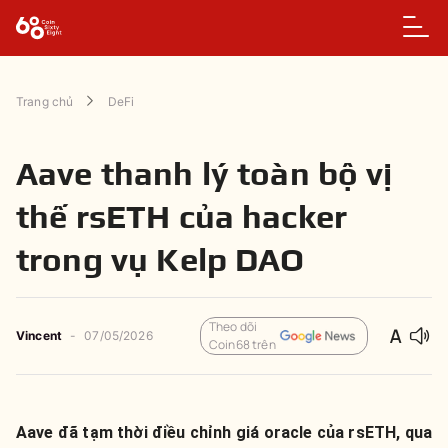
Trang chủ
DeFi
Aave thanh lý toàn bộ vị
thế rsETH của hacker
trong vụ Kelp DAO
Theo dõi
Vincent
-
07/05/2026
Coin68 trên
Aave đã tạm thời điều chỉnh giá oracle của rsETH, qua