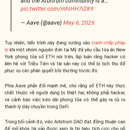
and the Arbitrum community is a…
pic.twitter.com/mhIHH7iZ89
— Aave (@aave)
May 6, 2026
Tuy nhiên, tiến trình này đang vướng vào
tranh chấp pháp
lý
khi một nhóm nguyên đơn tại Mỹ đã yêu cầu tòa án New
York phong tỏa số ETH nói trên, lập luận rằng hacker có
liên hệ với Triều Tiên và tài sản này có thể bị tịch thu để
phục vụ các phán quyết bồi thường trước đó.
Phía Aave phản đối mạnh mẽ, cho rằng số ETH này thực
chất thuộc về người dùng bị thiệt hại, không phải hacker,
và cảnh báo việc kéo dài phong tỏa có thể gây ra rủi ro
thanh lý dây chuyền trong DeFi.
Trong bối cảnh đó, việc Arbitrum DAO đạt đồng thuận cao
để mở khóa tài sản được xem là tín hiệu tích cực cho nỗ