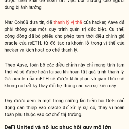
được triển khai để hoàn tất việc bồi thường cho người
dùng bị ảnh hưởng.
Như Coin68 đưa tin, để
thanh lý vị thế
của hacker, Aave đã
phải thông qua một quy trình quản trị đặc biệt. Cụ thể,
cộng đồng đã bỏ phiếu cho phép tạm thời điều chỉnh giá
oracle của rsETH, từ đó tạo ra khoản lỗ trong vị thế của
hacker và kích hoạt cơ chế thanh lý.
Theo Aave, toàn bộ các điều chỉnh này chỉ mang tính tạm
thời và sẽ được hoàn lại sau khi hoàn tất quá trình thanh lý.
Giá oracle của rsETH sẽ được khôi phục và giao thức sẽ
không có bất kỳ thay đổi hệ thống nào sau sự kiện này.
Đây được xem là một trong những lần hiếm hoi DeFi chủ
động can thiệp vào oracle để xử lý sự cố, thay vì hoàn
toàn phụ thuộc vào cơ chế thị trường.
DeFi United và nỗ lực phục hồi quy mô lớn