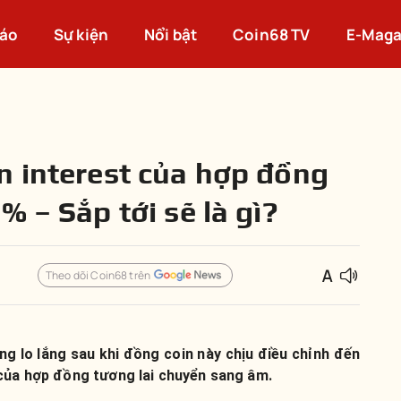
cáo
Sự kiện
Nổi bật
Coin68 TV
E-Maga
n interest của hợp đồng
% – Sắp tới sẽ là gì?
Theo dõi Coin68 trên
g lo lắng sau khi đồng coin này chịu điều chỉnh đến
 của hợp đồng tương lai chuyển sang âm.