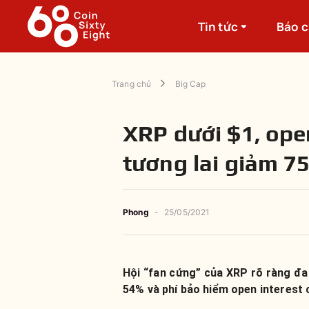
Tin tức
Báo 
Trang chủ
Big Cap
XRP dưới $1, ope
tương lai giảm 75
Phong
-
25/05/2021
Hội “fan cứng” của XRP rõ ràng đan
54% và phí bảo hiểm open interest