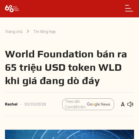
Trang chủ
Tin tổng hợp
World Foundation bán ra
65 triệu USD token WLD
khi giá đang dò đáy
Theo dõi
Rachel
-
30/03/2026
Coin68 trên