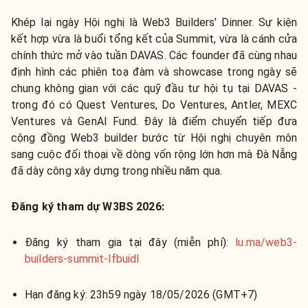
Khép lại ngày Hội nghị là Web3 Builders' Dinner. Sự kiện
kết hợp vừa là buổi tổng kết của Summit, vừa là cánh cửa
chính thức mở vào tuần DAVAS. Các founder đã cùng nhau
định hình các phiên toạ đàm và showcase trong ngày sẽ
chung không gian với các quỹ đầu tư hội tụ tại DAVAS -
trong đó có Quest Ventures, Do Ventures, Antler, MEXC
Ventures và GenAI Fund. Đây là điểm chuyển tiếp đưa
cộng đồng Web3 builder bước từ Hội nghị chuyên môn
sang cuộc đối thoại về dòng vốn rộng lớn hơn mà Đà Nẵng
đã dày công xây dựng trong nhiều năm qua.
Đăng ký tham dự W3BS 2026:
Đăng ký tham gia tại đây (miễn phí):
lu.ma/web3-
builders-summit-lfbuidl
Hạn đăng ký:
23h59 ngày 18/05/2026 (GMT+7)