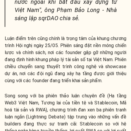
nước ngoài khi bắt đầu xây dựng từ
Việt Nam",
ông Phạm Bảo Long - Nhà
sáng lập sqrDAO chia sẻ.
Luận điểm trên cũng chính là trọng tâm của khung chương
trình Hội nghị ngày 25/05. Phiên sáng đặt nền móng chiến
lược và chính sách, nơi các founder gặp gỡ những người
đang định hình khung pháp lý tài sản số tại Việt Nam. Phiên
chiều chuyển sang thuyết trình công nghệ và showcase
dự án, nơi các đội ngũ đang xây hạ tầng được giới thiệu
cùng với các founder đang triển khai sản phẩm.
Song song với ba phiên thảo luận chuyên đề (Hạ tầng
Web3 Việt Nam, Tương lai của tiền tệ và Stablecoin, Mã
hoá tài sản và RWA), chương trình đan xen ba phiên tranh
luận ngắn (Lightning Debate) tập trung vào những vấn đề
builders đang thực sự tranh cãi: Stablecoin so với hệ
thống ngân hàng truyền thống, lợi suất RWA so với lợi suất