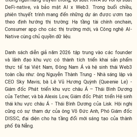
DeFi-native, và bảo mật AI x Web3. Trong buổi chiều,
phiên thuyết trình mang đến những dự án được ươm tạo
theo định hướng thị trường: Hạ tầng tài chính onchain,
Consumer app cho các thị trường mới, và Công nghệ AI-
Native cùng chủ quyền dữ liệu.
Danh sách diễn giả năm 2026 tập trung vào các founder
và lãnh đạo khu vực có thành tích triển khai sản phẩm
thực tế tại Việt Nam, Đông Nam Á và hệ sinh thái Web3
toàn cầu như:
ông Nguyễn Thành Trung - Nhà sáng lập và
CEO Sky Mavis; bà Lê Vũ Hương Quỳnh (Queenie Le) -
Giám đốc Phát triển khu vực châu Á – Thái Bình Dương
của Tether; và bà Alexis Low, Giám đốc Phát triển Hệ sinh
thái khu vực châu Á - Thái Bình Dương của Lisk
. Hội nghị
cũng có sự tham dự của
ông Võ Đức Anh, Phó Giám đốc
DISSC
, đại diện cho hạ tầng đổi mới sáng tạo của thành
phố Đà Nẵng.