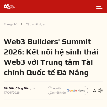
Trang chủ
Cập nhật dự án
Web3 Builders' Summit
2026: Kết nối hệ sinh thái
Web3 với Trung tâm Tài
chính Quốc tế Đà Nẵng
Theo dõi
Bài Viết Cộng Đồng
-
Coin68 trên
17/05/2026