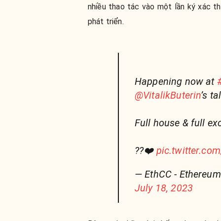
nhiều thao tác vào một lần ký xác th
phát triển.
Happening now at
@VitalikButerin
’s t
Full house & full ex
??❤️
pic.twitter.c
— EthCC - Ethereu
July 18, 2023