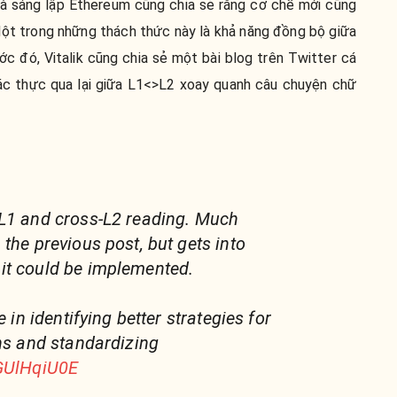
hà sáng lập Ethereum cũng chia sẻ rằng cơ chế mới cũng
ột trong những thách thức này là khả năng đồng bộ giữa
ớc đó, Vitalik cũng chia sẻ một bài blog trên Twitter cá
xác thực qua lại giữa L1<>L2 xoay quanh câu chuyện chữ
>L1 and cross-L2 reading. Much
the previous post, but gets into
it could be implemented.
e in identifying better strategies for
ons and standardizing
oGUlHqiU0E