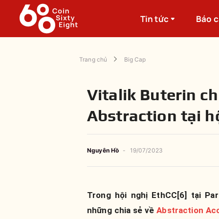
Tin tức
Báo 
Trang chủ
Big Cap
Vitalik Buterin c
Abstraction tại h
Nguyên
Hồ
-
19/07/2023
Trong hội nghị EthCC[6] tại Par
những chia sẻ về
Abstraction Ac