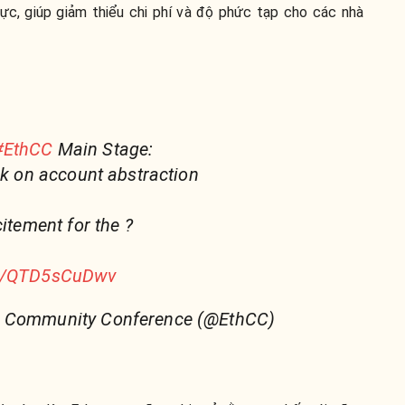
ực, giúp giảm thiểu chi phí và độ phức tạp cho các nhà
#EthCC
Main Stage:
alk on account abstraction
citement for the ?
om/QTD5sCuDwv
m Community Conference (@EthCC)