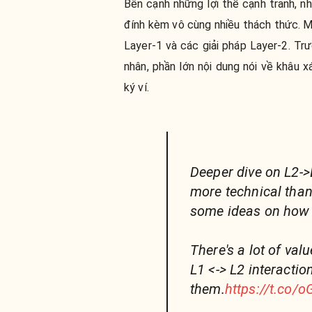
Bên cạnh những lợi thế cạnh tranh, n
đính kèm vô cùng nhiều thách thức. M
Layer-1 và các giải pháp Layer-2. Trư
nhân, phần lớn nội dung nói về khâu 
ký ví.
Deeper dive on L2-
more technical than 
some ideas on how 
There's a lot of valu
L1 <-> L2 interacti
them.
https://t.co/