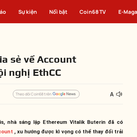
cáo
Sự kiện
Nổi bật
Coin68 TV
E-Maga
hia sẻ về Account
ội nghị EthCC
Theo dõi Coin68 trên
is, nhà sáng lập Ethereum Vitalik Buterin đã có
count
, xu hướng được kì vọng có thể thay đổi trải