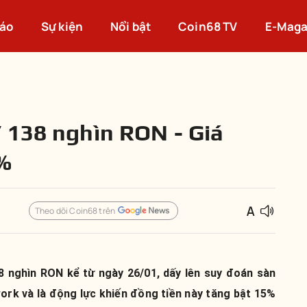
cáo
Sự kiện
Nổi bật
Coin68 TV
E-Maga
 138 nghìn RON - Giá
%
Theo dõi Coin68 trên
 nghìn RON kể từ ngày 26/01, dấy lên suy đoán sàn
ork và là động lực khiến đồng tiền này tăng bật 15%