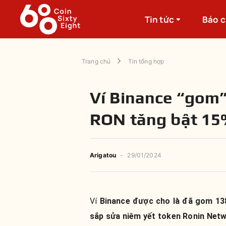
Tin tức
Báo 
Trang chủ
Tin tổng hợp
Ví Binance “gom”
RON tăng bật 15
Arigatou
-
29/01/2024
Ví
Binance được cho là đã gom 138
sắp sửa niêm yết token Ronin Netw