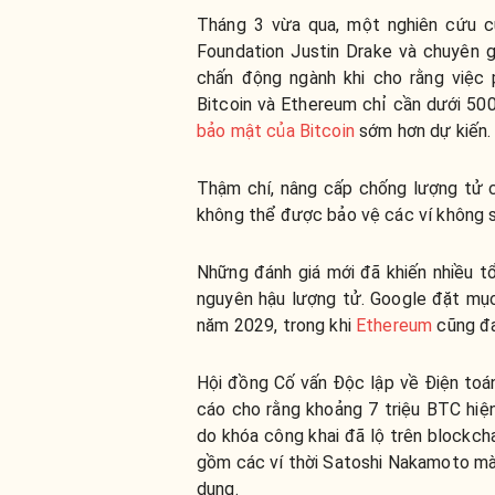
Tháng 3 vừa qua, một nghiên cứu 
Foundation Justin Drake và chuyên 
chấn động ngành khi cho rằng việc
Bitcoin và Ethereum chỉ cần dưới 500
bảo mật của Bitcoin
sớm hơn dự kiến
Thậm chí, nâng cấp chống lượng tử
không thể được bảo vệ các ví không 
Những đánh giá mới đã khiến nhiều t
nguyên hậu lượng tử. Google đặt mụ
năm 2029, trong khi
Ethereum
cũng đa
Hội đồng Cố vấn Độc lập về Điện toá
cáo cho rằng khoảng 7 triệu BTC hiện
do khóa công khai đã lộ trên blockcha
gồm các ví thời Satoshi Nakamoto mà 
dụng.