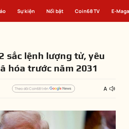
cáo
Sự kiện
Nổi bật
Coin68 TV
E-Maga
 sắc lệnh lượng tử, yêu
mã hóa trước năm 2031
Theo dõi Coin68 trên