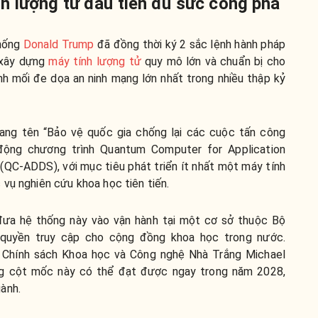
 lượng tử đầu tiên đủ sức công phá
thống
Donald Trump
đã đồng thời ký 2 sắc lệnh hành pháp
 xây dựng
máy tính lượng tử
quy mô lớn và chuẩn bị cho
nh mối đe dọa an ninh mạng lớn nhất trong nhiều thập kỷ
ang tên “Bảo vệ quốc gia chống lại các cuộc tấn công
 động chương trình Quantum Computer for Application
QC-ADDS), với mục tiêu phát triển ít nhất một máy tính
vụ nghiên cứu khoa học tiên tiến.
đưa hệ thống này vào vận hành tại một cơ sở thuộc Bộ
quyền truy cập cho cộng đồng khoa học trong nước.
 Chính sách Khoa học và Công nghệ Nhà Trắng Michael
ằng cột mốc này có thể đạt được ngay trong năm 2028,
ành.