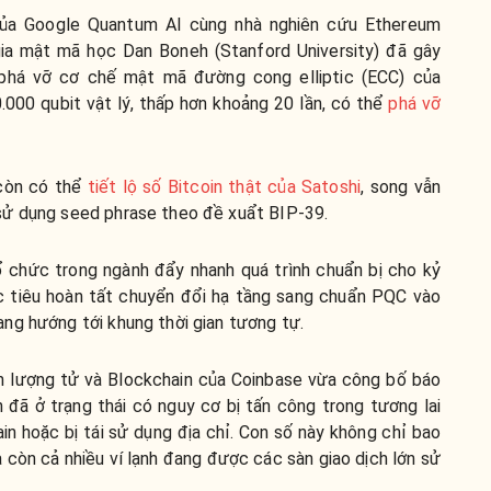
của Google Quantum AI cùng nhà nghiên cứu Ethereum
gia mật mã học Dan Boneh (Stanford University) đã gây
 phá vỡ cơ chế mật mã đường cong elliptic (ECC) của
.000 qubit vật lý, thấp hơn khoảng 20 lần, có thể
phá vỡ
.
 còn có thể
tiết lộ số Bitcoin thật của Satoshi
, song vẫn
sử dụng seed phrase theo đề xuẩt BIP-39.
ổ chức trong ngành đẩy nhanh quá trình chuẩn bị cho kỷ
c tiêu hoàn tất chuyển đổi hạ tầng sang chuẩn PQC vào
ng hướng tới khung thời gian tương tự.
n lượng tử và Blockchain của Coinbase vừa công bố báo
 đã ở trạng thái có nguy cơ bị tấn công trong tương lai
in hoặc bị tái sử dụng địa chỉ. Con số này không chỉ bao
còn cả nhiều ví lạnh đang được các sàn giao dịch lớn sử