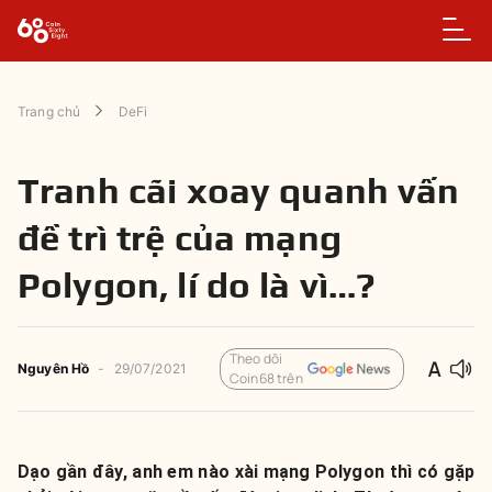
Trang chủ
DeFi
Tranh cãi xoay quanh vấn
đề trì trệ của mạng
Polygon, lí do là vì…?
Theo dõi
Nguyên
Hồ
-
29/07/2021
Coin68 trên
Dạo gần đây, anh em nào xài mạng Polygon thì có gặp