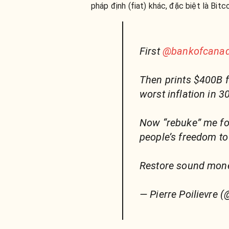
pháp định (fiat) khác, đặc biệt là Bitco
First
@bankofcana
Then prints $400B f
worst inflation in 3
Now “rebuke” me for
people’s freedom to 
Restore sound mone
— Pierre Poilievre (