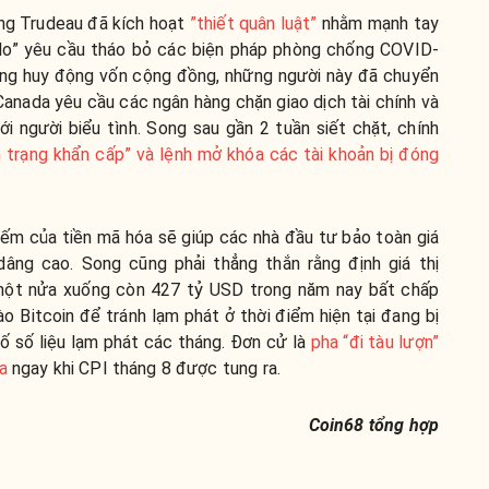
ớng Trudeau đã kích hoạt
”thiết quân luật”
nhằm
mạnh tay
 do” yêu cầu tháo bỏ các biện pháp phòng chống COVID-
ảng huy động vốn cộng đồng, những người này đã chuyển
Canada yêu cầu các ngân hàng chặn giao dịch tài chính và
ới người biểu tình. Song sau gần 2 tuần siết chặt, chính
h trạng khẩn cấp” và lệnh mở khóa các tài khoản bị đóng
iếm của tiền mã hóa sẽ giúp các nhà đầu tư bảo toàn giá
 dâng cao. Song cũng phải thẳng thắn rằng định giá thị
m một nửa xuống còn 427 tỷ USD trong năm nay bất chấp
o Bitcoin để tránh lạm phát ở thời điểm hiện tại đang bị
ố số liệu lạm phát các tháng. Đơn cử là
pha “đi tàu lượn”
a
ngay khi CPI tháng 8 được tung ra.
Coin68 tổng hợp