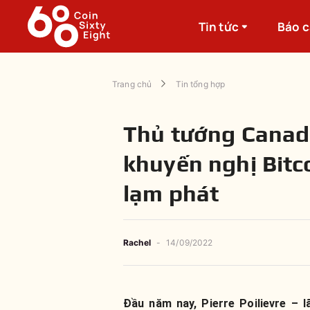
Tin tức
Báo 
Trang chủ
Tin tổng hợp
Thủ tướng Canada
khuyến nghị Bitc
lạm phát
Rachel
-
14/09/2022
Đầu năm nay, Pierre Poilievre – 