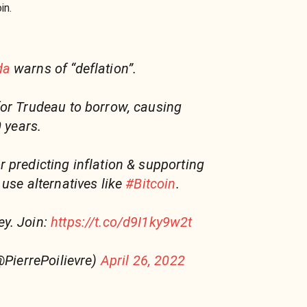
in.
da
warns of “deflation”.
or Trudeau to borrow, causing
0 years.
 predicting inflation & supporting
use alternatives like
#Bitcoin
.
y. Join:
https://t.co/d9I1ky9w2t
@PierrePoilievre)
April 26, 2022