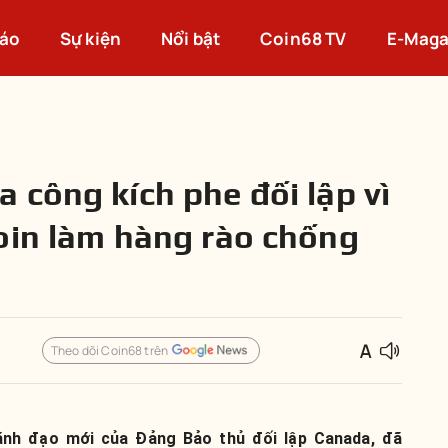
cáo
Sự kiện
Nổi bật
Coin68 TV
E-Maga
 công kích phe đối lập vì
oin làm hàng rào chống
Theo dõi Coin68 trên
lãnh đạo mới của Đảng Bảo thủ đối lập Canada, đã