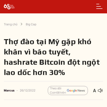
Trang chủ
Big Cap
Thợ đào tại Mỹ gặp khó
khăn vì bão tuyết,
hashrate Bitcoin đột ngột
lao dốc hơn 30%
Theo dõi
Marcus
-
26/12/2022
Coin68 trên