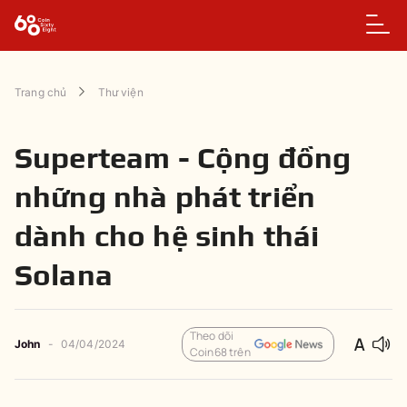
Trang chủ
Thư viện
Superteam - Cộng đồng
những nhà phát triển
dành cho hệ sinh thái
Solana
Theo dõi
John
-
04/04/2024
Coin68 trên