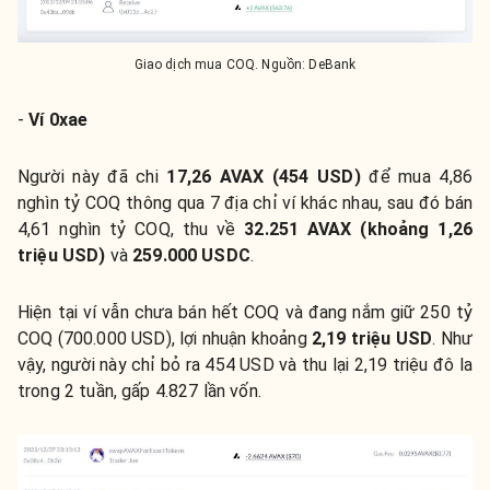
Giao dịch mua COQ. Nguồn: DeBank
-
Ví 0xae
Người này đã chi
17,26 AVAX (454 USD)
để mua 4,86
nghìn tỷ COQ thông qua 7 địa chỉ ví khác nhau, sau đó bán
4,61 nghìn tỷ COQ, thu về
32.251 AVAX (khoảng 1,26
triệu USD)
và
259.000 USDC
.
Hiện tại ví vẫn chưa bán hết COQ và đang nắm giữ 250 tỷ
COQ (700.000 USD), lợi nhuận khoảng
2,19 triệu USD
. Như
vậy, người này chỉ bỏ ra 454 USD và thu lại 2,19 triệu đô la
trong 2 tuần, gấp 4.827 lần vốn.